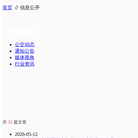
纪检监察
ꄷ
ꄷ
发展历程
通知公告
首页
ꄲ
信息公开
政策法规
ꄷ
ꄷ
ꄷ
企业文化
媒体视角
纪检动态
公交新闻
信息公开
ꄷ
ꄷ
ꄷ
企业荣誉
行业资讯
纪法教育
公交动态
通知公告
便民服务
ꄷ
警钟长鸣
媒体视角
行业资讯
员工风采
ꄷ
ꄷ
信访举报
潍坊公交APP
招贤纳士
ꄷ
线路信息
联系我们
ꄷ
潍坊通市民卡
共
12
篇文章
ꄷ
移动支付
2026-05-12