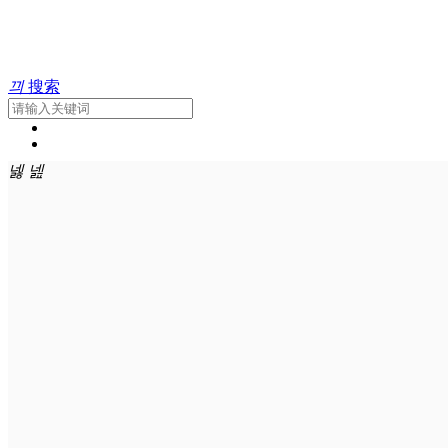
끠
搜索
넳
넲
首页
关于我们
公交新闻
ꄷ
集团概况
党建引领
ꄷ
ꄷ
组织架构
公交动态