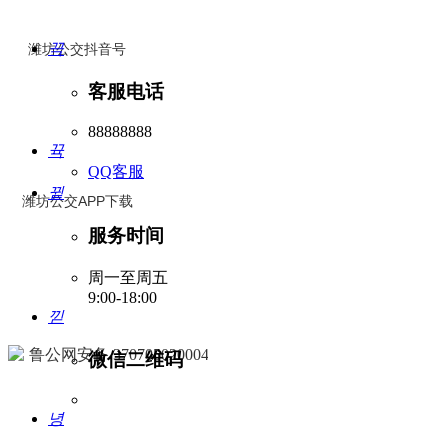
끅
潍坊公交抖音号
客服电话
88888888
뀩
QQ客服
뀥
潍坊公交APP下载
服务时间
周一至周五
9:00-18:00
낃
鲁公网安备 37070502000492号
微信二维码
녕