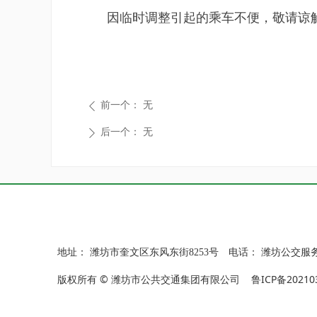
因临时调整引起的乘车不便，敬请谅解
前一个：
无
ꄴ
后一个：
无
ꄲ
地址：
潍坊市奎文区东风东街8253号
电话：
潍坊公交服务热
版权所有 © 潍坊市公共交通集团有限公司
鲁ICP备20210