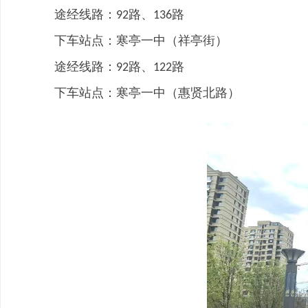
途经线路：
路、
路
92
136
下车站点：寒亭一中（祥亭街）
途经线路：
路、
路
92
122
下车站点：寒亭一中（惠贤北路）