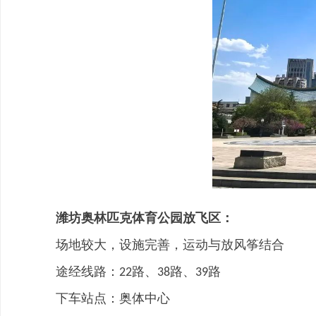
潍坊奥林匹克体育公园放飞区：
场地较大，设施完善，运动与放风筝结合
途经线路：
路、
路、
路
22
38
39
下车站点：奥体中心