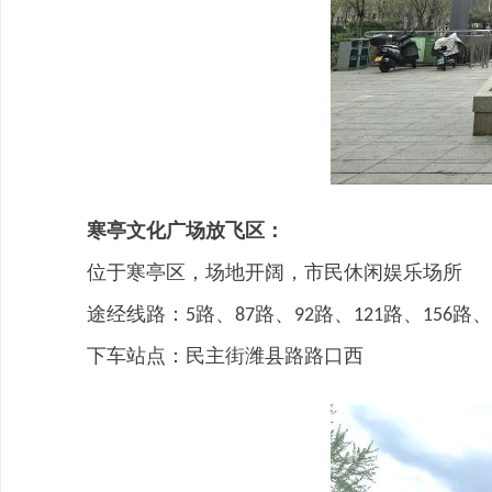
寒亭文化广场放飞区
‌：
位于寒亭区，场地开阔，市民休闲娱乐场所
途经线路：
路、
路、
路、
路、
路
5
87
92
121
156
下车站点：民主街潍县路路口西