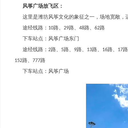
风筝广场放飞区：
这里是潍坊风筝文化的象征之一，场地宽敞，
途经线路：
路、
路、
路、
路
10
29
48
62
下车站点：风筝广场东门
途经线路：
路、
路、
路、
路、
路、
路
2
5
9
13
16
17
路、
路
152
777
下车站点：风筝广场