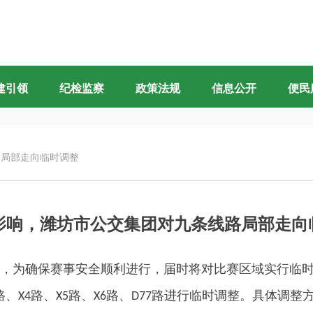
建引领
纪检监察
政策法规
信息公开
便民
路局部走向临时调整
影响，潍坊市公交集团对九条线路局部走向
，为确保赛事安全顺利进行，届时将对比赛区域实行临
路、
路、
路、
路、
路进行临时调整。具体调整
X4
X5
X6
D77