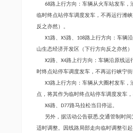
路上行方向：车辆从火车站发车，
68
临时终点站停车调度发车，不再运行潍峡
反之亦然）。
路、
路、
路上行方向：车辆沿
X1
X5
108
山生态经济开发区（下行方向反之亦然）
路、
路上行方向：车辆沿原线运
X2
X4
时终点站停车调度发车，不再运行峡宁街
路上行方向：车辆从大圈村发车，沿
X3
点，将其作为临时终点站停车调度发车，
路、
路马拉松当日停运。
X6
D77
另外，据活动公告获悉
交通管制时间
,
适时调整。因线路局部走向临时调整引起