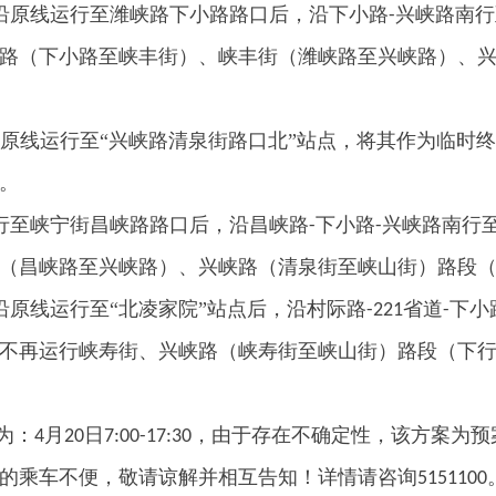
沿原线运行至潍峡路下小路路口后，沿下小路
兴峡路南行
-
路（下小路至峡丰街）、峡丰街（潍峡路至兴峡路）、
原线运行至“兴峡路清泉街路口北”站点，将其作为临时
。
行至峡宁街昌峡路路口后，沿昌峡路
下小路
兴峡路南行
-
-
（昌峡路至兴峡路）、兴峡路（清泉街至峡山街）路段
原线运行至“北凌家院”站点后，沿村际路
省道
下小
-221
-
不再运行峡寿街、兴峡路（峡寿街至峡山街）路段（下
为：
月
日
，由于存在不确定性，该方案为预
4
20
7:00-17:30
的乘车不便，敬请谅解并相互告知！详情请咨询
5151100