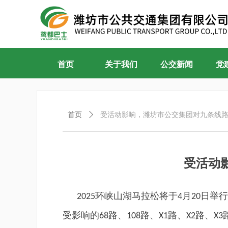
首页
关于我们
公交新闻
党
首页
ꄲ
受活动影响，潍坊市公交集团对九条线
受活动
环峡山湖马拉松将于
月
日举行
2025
4
20
受影响的
路、
路、
路、
路、
68
108
X1
X2
X3