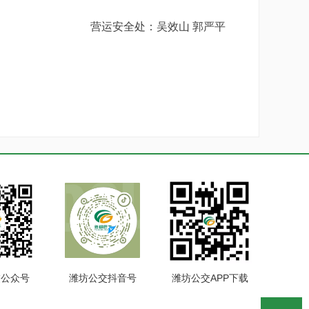
营运安全处：吴效山
郭严平
交公众号
潍坊公交抖音号
潍坊公交APP下载